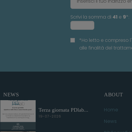
Scrivi la somma di
41
e
9
*:
*Ho letto e compreso l'
alle finalità del trattam
NEWS
ABOUT
Home
Terza giornata PDlab...
19-07-2026
News