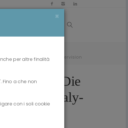
×
OI
MEDIA
CONTATTI
der psychoanaly­tischen Supervision
nche per altre finalità
zu machen - Die
i". Fino a che non
er psychoanaly­
igare con i soli cookie