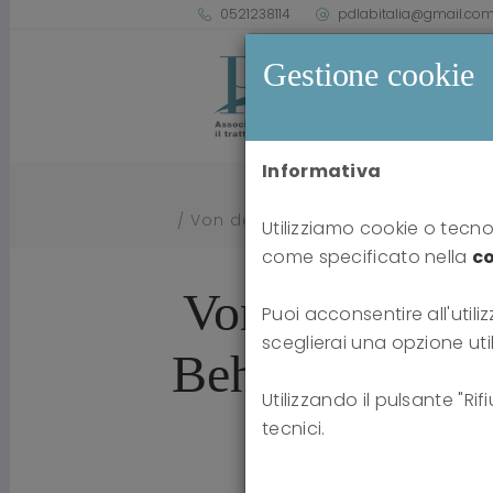
0521238114
pdlabitalia@gmail.co
Gestione cookie
Informativa
Von der Schwierigkeit, sich ein B
Utilizziamo cookie o tecnol
come specificato nella
co
Von der Schwie
Puoi acconsentire all'utiliz
sceglierai una opzione uti
Behandlung sch
Utilizzando il pulsante "Ri
tecnici.