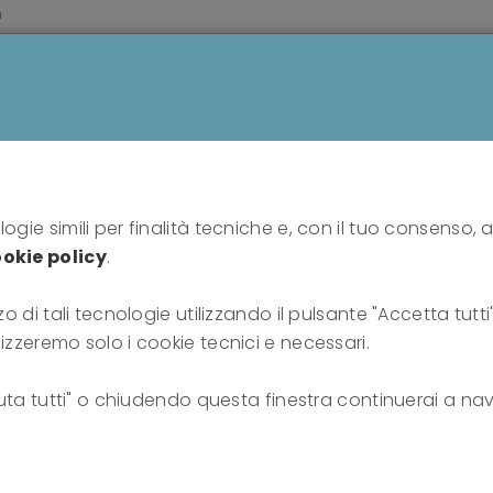
m
HOME
PROFESSIONISTI
PUBBLICO
SU DI N
Home
news
ild zu machen - Die Behandlung schizoider Störungen in 
ogie simili per finalità tecniche e, con il tuo consenso, a
okie policy
.
rigkeit, sich ein Bild 
zo di tali tecnologie utilizzando il pulsante "Accetta tutt
lizzeremo solo i cookie tecnici e necessari.
izoider Störungen in d
fiuta tutti" o chiudendo questa finestra continuerai a nav
tischen Supervision