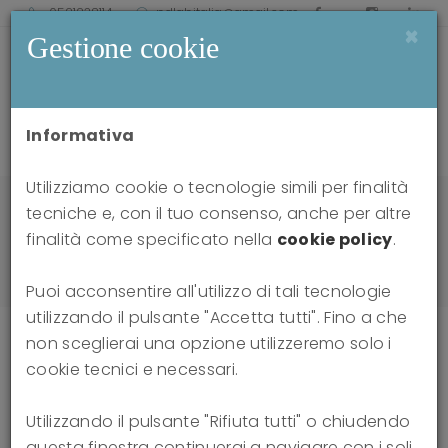
0521238114
pdlabitalia@gmail.com
×
Gestione cookie
Informativa
Utilizziamo cookie o tecnologie simili per finalità
Home
news
tecniche e, con il tuo consenso, anche per altre
Transference-focused psychotherapy as an aid
finalità come specificato nella
cookie policy
.
to learning psychodynamic psychotherapy:
qualitative analysis of UK psychiatry trainees' views
Puoi acconsentire all'utilizzo di tali tecnologie
utilizzando il pulsante "Accetta tutti". Fino a che
non sceglierai una opzione utilizzeremo solo i
cookie tecnici e necessari.
Transference-focused
Utilizzando il pulsante "Rifiuta tutti" o chiudendo
psychotherapy as an aid to learning
questa finestra continuerai a navigare con i soli