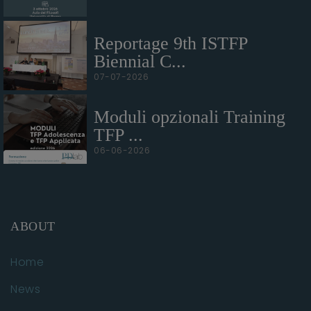
Reportage 9th ISTFP
Biennial C...
07-07-2026
Moduli opzionali Training
TFP ...
06-06-2026
ABOUT
Home
News