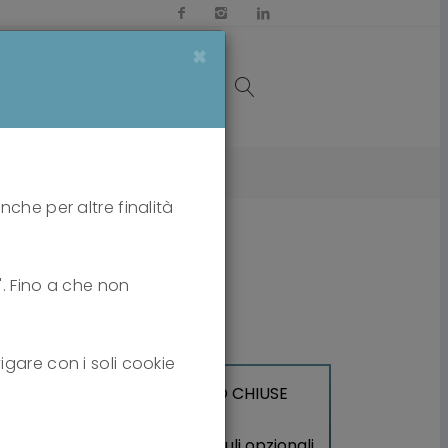
×
OI
MEDIA
CONTATTI
nche per altre finalità
i". Fino a che non
igare con i soli cookie
 ISCRIZIONI AL TRAINING SONO CHIUSE
ossibile iscriversi solo ai moduli opzionali