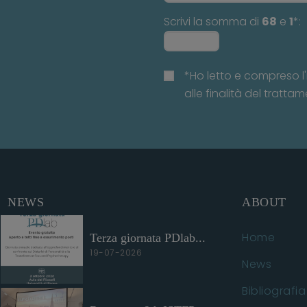
Scrivi la somma di
68
e
1
*:
*Ho letto e compreso l'
alle finalità del trattam
NEWS
ABOUT
Home
Terza giornata PDlab...
19-07-2026
News
Bibliografia