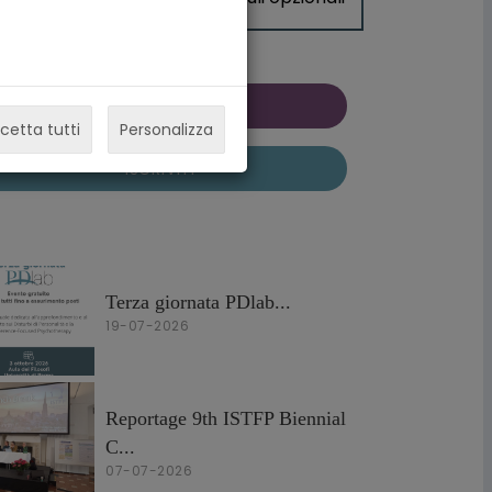
LOCANDINA
cetta tutti
Personalizza
ISCRIVITI
Terza giornata PDlab...
19-07-2026
Reportage 9th ISTFP Biennial
C...
07-07-2026