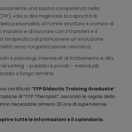
lessivamente una buona competenza nella
(TFP)
, vale a dire migliorare la capacità di
della personalità, di fornire struttura e cornice al
mpulsivi e di lavorare con il transfert e il
cità terapeutica di promuovere un’evoluzione
nalità verso l’organizzazione nevrotica.
iatri e psicologi, interessati al trattamento e alla
ei setting – pubblici e privati – individuali,
toriale a lungo termine.
o certificati “
TFP Didactic Training Graduate
”.
icazione di “TFP Therapist”, secondo le regole della
ranno necessarie almeno 20 ore di supervisione.
rire tutte le informazioni e il calendario.