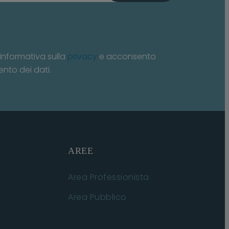
informativa sulla
privacy
e acconsento
ento dei dati.
AREE
Area Professionista
Area Pubblico