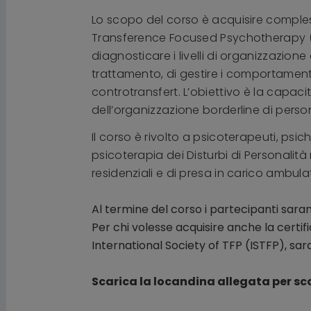
Lo scopo del corso è acquisire comp
T
ransference Focused Psychotherapy 
diagnosticare i livelli di organizzazione 
trattamento, di gestire i comportamenti i
controtransfert. L’obiettivo è la capa
dell’organizzazione borderline di perso
Il corso è rivolto a psicoterapeuti, psich
psicoterapia dei Disturbi di Personalità n
residenziali e di presa in carico ambula
Al termine del corso i partecipanti sarann
Per chi volesse acquisire anche la certif
International Society of TFP (ISTFP), sa
Scarica la locandina allegata per scop