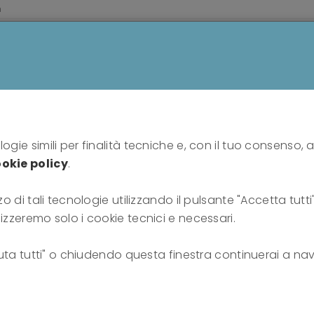
m
HOME
PROFESSIONISTI
PUBBLICO
SU DI N
Home
news
Training TFP 2024
ogie simili per finalità tecniche e, con il tuo consenso, a
okie policy
.
Training TFP 2024
zo di tali tecnologie utilizzando il pulsante "Accetta tutt
lizzeremo solo i cookie tecnici e necessari.
13-11-2023
fiuta tutti" o chiudendo questa finestra continuerai a nav
LE
è p