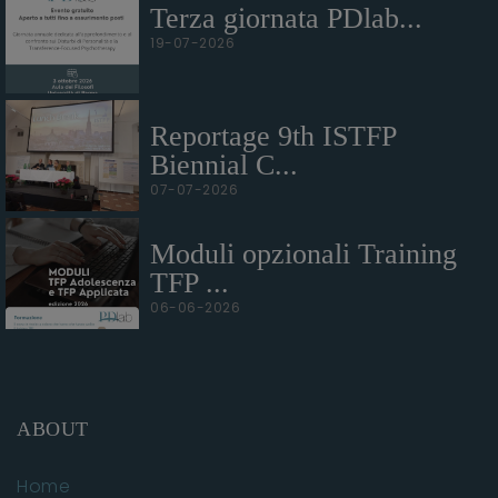
Terza giornata PDlab...
19-07-2026
Reportage 9th ISTFP
Biennial C...
07-07-2026
Moduli opzionali Training
TFP ...
06-06-2026
ABOUT
Home