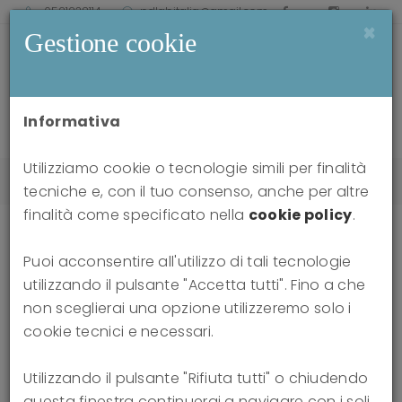
0521238114
pdlabitalia@gmail.com
×
Gestione cookie
Informativa
Utilizziamo cookie o tecnologie simili per finalità
Home
news
Training TFP 2017-2018
tecniche e, con il tuo consenso, anche per altre
finalità come specificato nella
cookie policy
.
Puoi acconsentire all'utilizzo di tali tecnologie
Training TFP 2017-2018
utilizzando il pulsante "Accetta tutti". Fino a che
non sceglierai una opzione utilizzeremo solo i
30-09-2017
cookie tecnici e necessari.
Utilizzando il pulsante "Rifiuta tutti" o chiudendo
questa finestra continuerai a navigare con i soli