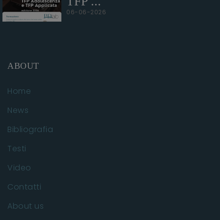
TFP ...
06-06-2026
ABOUT
Home
News
Bibliografia
Testi
Video
Contatti
About us