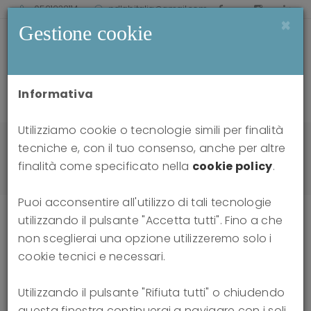
0521238114
pdlabitalia@gmail.com
×
Gestione cookie
Informativa
Utilizziamo cookie o tecnologie simili per finalità
Home
news
tecniche e, con il tuo consenso, anche per altre
New York City: 4th Biennial ISTFP Conference,
finalità come specificato nella
cookie policy
.
October, 2016
Puoi acconsentire all'utilizzo di tali tecnologie
utilizzando il pulsante "Accetta tutti". Fino a che
non sceglierai una opzione utilizzeremo solo i
New York City: 4th Biennial ISTFP
cookie tecnici e necessari.
Conference, October, 2016
Utilizzando il pulsante "Rifiuta tutti" o chiudendo
questa finestra continuerai a navigare con i soli