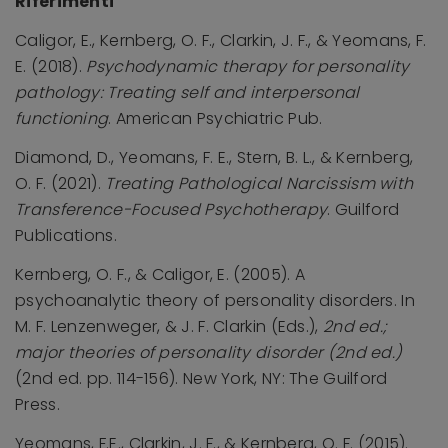
Riferimenti
Caligor, E., Kernberg, O. F., Clarkin, J. F., & Yeomans, F.
E. (2018).
Psychodynamic therapy for personality
pathology: Treating self and interpersonal
functioning
. American Psychiatric Pub.
Diamond, D., Yeomans, F. E., Stern, B. L., & Kernberg,
O. F. (2021).
Treating Pathological Narcissism with
Transference-Focused Psychotherapy
. Guilford
Publications.
Kernberg, O. F., & Caligor, E. (2005). A
psychoanalytic theory of personality disorders. In
M. F. Lenzenweger, & J. F. Clarkin (Eds.),
2nd ed.;
major theories of personality disorder (2nd ed.)
(2nd ed. pp. 114-156). New York, NY: The Guilford
Press.
Yeomans, F.E., Clarkin, J. F., & Kernberg, O. F. (2015).