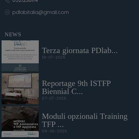
0521238114
pdlabitalia@gmail.com
NEWS
Terza giornata PDlab...
19-07-2026
Reportage 9th ISTFP
Biennial C...
07-07-2026
Moduli opzionali Training
TFP ...
06-06-2026