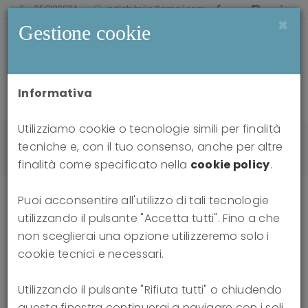
0521238114
pdlabitalia@gmail.com
×
Gestione cookie
Informativa
Utilizziamo cookie o tecnologie simili per finalità
Home
news
tecniche e, con il tuo consenso, anche per altre
Le diadi di relazioni oggettuali nella TFP
finalità come specificato nella
cookie policy
.
Puoi acconsentire all'utilizzo di tali tecnologie
utilizzando il pulsante "Accetta tutti". Fino a che
Le diadi di relazioni oggettuali
non sceglierai una opzione utilizzeremo solo i
cookie tecnici e necessari.
nella TFP
Utilizzando il pulsante "Rifiuta tutti" o chiudendo
15-07-2023
Caterina Felici, Fabio Madeddu
questa finestra continuerai a navigare con i soli