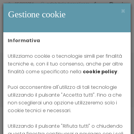
0521238114
pdlabitalia@gmail.com
×
Gestione cookie
Informativa
Utilizziamo cookie o tecnologie simili per finalità
Home
news
tecniche e, con il tuo consenso, anche per altre
La Transference Focused Psychotherapy (TFP):
finalità come specificato nella
cookie policy
.
evoluzione del modello di O. Kernberg per il
trattamento dei pazienti borderline. La tecnica
Puoi acconsentire all'utilizzo di tali tecnologie
nella psicoterapia di pazienti con disturbo lieve e
utilizzando il pulsante "Accetta tutti". Fino a che
grave
non sceglierai una opzione utilizzeremo solo i
cookie tecnici e necessari.
Utilizzando il pulsante "Rifiuta tutti" o chiudendo
La Transference Focused
questa finestra continuerai a navigare con i soli