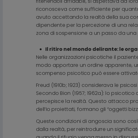
ritenendoli affidabili, si aspettava da 
riconosceva come sufficiente per quanto s
avuto accettando la realtà della sua cond
dipendente per la percezione di una rela
zona di sospensione a un passo da una
Il ritiro nel mondo delirante: le or
Nelle organizzazioni psicotiche il pazien
modo apportare un ordine apparente, un 
scompenso psicotico può essere attivato da
Freud (1910b; 1923) considerava le psicosi
Secondo Bion (1957; 1962a): lo psicotico
percepisce la realtà. Questo attacco pro
dell’Io proiettati, formano gli “oggetti
Queste condizioni di angoscia sono così 
dalla realtà, per reintrodurre un significa
quando il rifugio venga messo in discussi