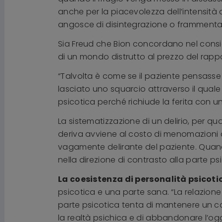
anche per la piacevolezza dell’intensità 
angosce di disintegrazione o frammenta
Sia Freud che Bion concordano nel consid
di un mondo distrutto al prezzo del rappo
“Talvolta è come se il paziente pensasse 
lasciato uno squarcio attraverso il quale
psicotica perché richiude la ferita con un
La sistematizzazione di un delirio, per qu
deriva avviene al costo di menomazioni de
vagamente delirante del paziente. Quand
nella direzione di contrasto alla parte psi
La coesistenza di personalità psicoti
psicotica e una parte sana. “La relazione t
parte psicotica tenta di mantenere un con
la realtà psichica e di abbandonare l’ogge