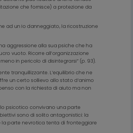
citazione che fornisce) a protezione da
ne ad un Io danneggiato, la ricostruzione
i una aggressione alla sua psiche che ha
ucro vuoto. Ricorre all’organizzazione
eno in pericolo di disintegrarsi” (p. 93).
te tranquillizzante. L’equilibrio che ne
fre un certo sollievo allo stato d’animo
penso con la richiesta di aiuto ma non
llo psicotico convivano una parte
iettivi sono di solito antagonistici: la
 la parte nevrotica tenta di fronteggiare