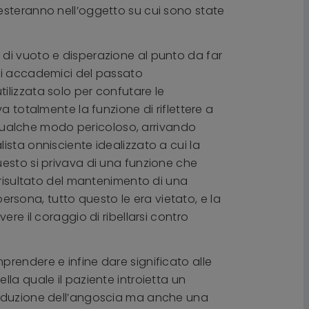
e resteranno nell’oggetto su cui sono state
 di vuoto e disperazione al punto da far
ltati accademici del passato
ilizzata solo per confutare le
a totalmente la funzione di riflettere a
qualche modo pericoloso, arrivando
ista onnisciente idealizzato a cui la
uesto si privava di una funzione che
 risultato del mantenimento di una
sona, tutto questo le era vietato, e la
re il coraggio di ribellarsi contro
rendere e infine dare significato alle
la quale il paziente introietta un
 riduzione dell’angoscia ma anche una