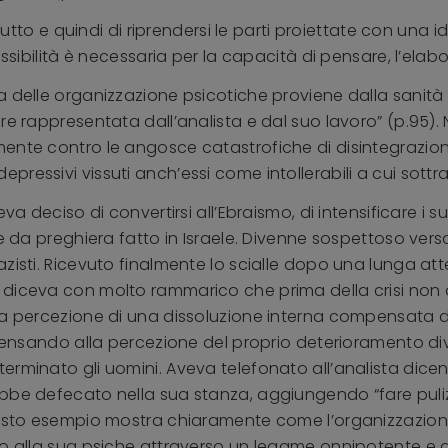
 lutto e quindi di riprendersi le parti proiettate con una 
essibilità è necessaria per la capacità di pensare, l’elab
a delle organizzazione psicotiche proviene dalla sanit
re rappresentata dall’analista e dal suo lavoro” (p.95)
mente contro le angosce catastrofiche di disintegrazi
ssivi vissuti anch’essi come intollerabili a cui sottrarsi
va deciso di convertirsi all’Ebraismo, di intensificare i s
e da preghiera fatto in Israele. Divenne sospettoso verso 
zisti. Ricevuto finalmente lo scialle dopo una lunga att
 diceva con molto rammarico che prima della crisi non 
la percezione di una dissoluzione interna compensata da
ripensando alla percezione del proprio deterioramento d
erminato gli uomini. Aveva telefonato all’analista dic
ebbe defecato nella sua stanza, aggiungendo “fare pul
uesto esempio mostra chiaramente come l’organizzazione
tto alla sua psiche attraverso un legame onnipotente 