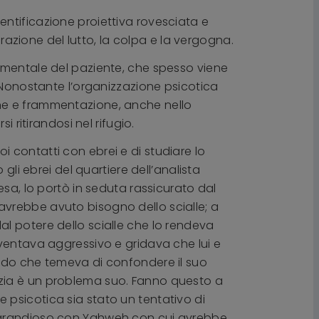
identificazione proiettiva rovesciata e
orazione del lutto, la colpa e la vergogna.
à mentale del paziente, che spesso viene
. Nonostante l’organizzazione psicotica
one e frammentazione, anche nello
 ritirandosi nel rifugio.
uoi contatti con ebrei e di studiare lo
gli ebrei del quartiere dell’analista
esa, lo portò in seduta rassicurato dal
avrebbe avuto bisogno dello scialle; a
l potere dello scialle che lo rendeva
iventava aggressivo e gridava che lui e
endo che temeva di confondere il suo
izia è un problema suo. Fanno questo a
 psicotica sia stato un tentativo di
e grandioso con Yahweh con cui avrebbe