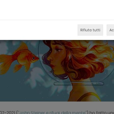
Rifiuta tutti
Ac
-07-2021 (
"John Steiner e rifugi della mente"
) ho fatto u