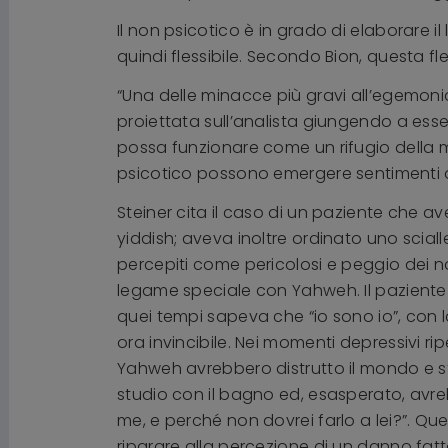
Il non psicotico è in grado di elaborare il
quindi flessibile. Secondo Bion, questa fl
“Una delle minacce più gravi all’egemoni
proiettata sull’analista giungendo a esse
possa funzionare come un rifugio della 
psicotico possono emergere sentimenti depre
Steiner cita il caso di un paziente che ave
yiddish; aveva inoltre ordinato uno sciall
percepiti come pericolosi e peggio dei na
legame speciale con Yahweh. Il paziente
quei tempi sapeva che “io sono io”, con 
ora invincibile. Nei momenti depressivi 
Yahweh avrebbero distrutto il mondo e st
studio con il bagno ed, esasperato, avr
me, e perché non dovrei farlo a lei?”. Q
riparare alla percezione di un danno fa