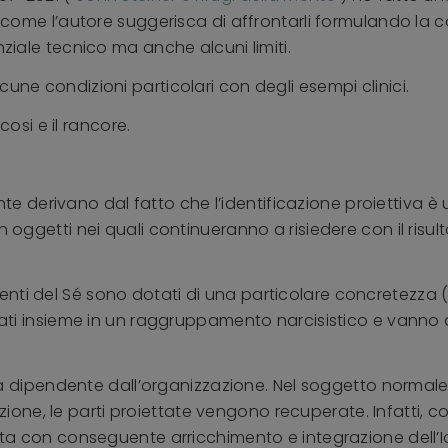
di come l’autore suggerisca di affrontarli formulando la 
nziale tecnico ma anche alcuni limiti.
une condizioni particolari con degli esempi clinici.
icosi e il rancore.
 mente derivano dal fatto che l’identificazione proiettiva è
n oggetti nei quali continueranno a risiedere con il risul
ti del Sé sono dotati di una particolare concretezza (S
aldati insieme in un raggruppamento narcisistico e vann
sta dipendente dall’organizzazione. Nel soggetto normale l’
e, le parti proiettate vengono recuperate. Infatti, con
iata con conseguente arricchimento e integrazione dell’