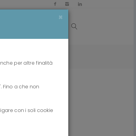
×
OI
MEDIA
CONTATTI
nche per altre finalità
i". Fino a che non
igare con i soli cookie