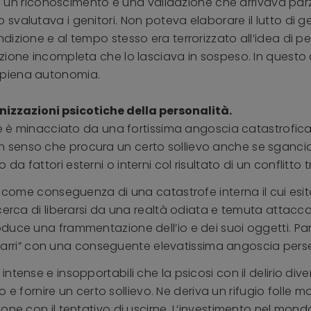
loro un riconoscimento e una validazione che arrivava 
valutava i genitori. Non poteva elaborare il lutto di ge
izione e al tempo stesso era terrorizzato all’idea di per
zione incompleta che lo lasciava in sospeso. In questo c
 piena autonomia.
ganizzazioni psicotiche della personalità.
te è minacciato da una fortissima angoscia catastrofica 
senso che procura un certo sollievo anche se sganciat
 fattori esterni o interni col risultato di un conflitto tr
 come conseguenza di una catastrofe interna il cui esito è
 cerca di liberarsi da una realtà odiata e temuta attacc
duce una frammentazione dell’io e dei suoi oggetti. Part
 bizzarri” con una conseguente elevatissima angoscia per
intense e insopportabili che la psicosi con il delirio 
to e fornire un certo sollievo. Ne deriva un rifugio folle 
one con il tentativo di uscirne. L’investimento nel mon