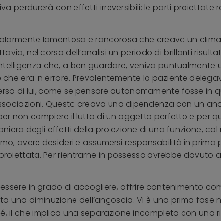
iva perdurerà con effetti irreversibili: le parti proiettat
ticolarmente lamentosa e rancorosa che creava un clima
ttavia, nel corso dell’analisi un periodo di brillanti risu
ntelligenza che, a ben guardare, veniva puntualmente ut
re che era in errore. Prevalentemente la paziente delegav
erso di lui, come se pensare autonomamente fosse in 
 associazioni. Questo creava una dipendenza con un anal
er non compiere il lutto di un oggetto perfetto e per q
iera degli effetti della proiezione di una funzione, col
avere desideri e assumersi responsabilità in prima per
proiettata. Per rientrarne in possesso avrebbe dovuto ave
essere in grado di accogliere, offrire contenimento comp
a una diminuzione dell’angoscia. Vi è una prima fase nel
 sé, il che implica una separazione incompleta con una