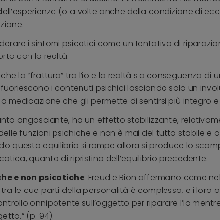
dell’esperienza (o a volte anche della condizione di ec
zione.
erare i sintomi psicotici come un tentativo di riparazio
rto con la realtà.
che la “frattura” tra l’io e la realtà sia conseguenza d
 fuoriescono i contenuti psichici lasciando solo un invol
a medicazione che gli permette di sentirsi più integro e m
anto angosciante, ha un effetto stabilizzante, relativamen
lle funzioni psichiche e non è mai del tutto stabile e of
o questo equilibrio si rompe allora si produce lo scom
cotica, quanto di ripristino dell’equilibrio precedente.
che e non psicotiche
: Freud e Bion affermano come ne
ra le due parti della personalità è complessa, e i loro ob
trollo onnipotente sull’oggetto per riparare l’Io mentre
tto.” (p. 94).