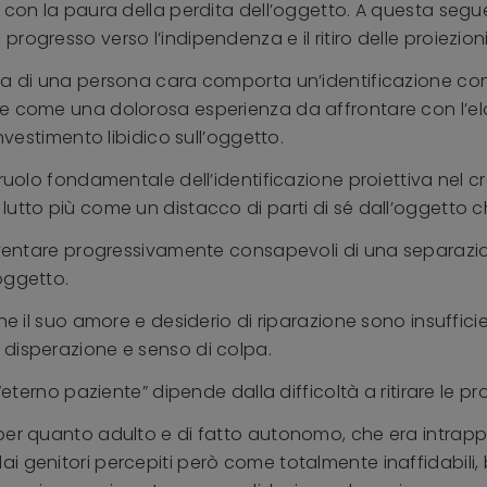
e con la paura della perdita dell’oggetto. A questa seg
ogresso verso l’indipendenza e il ritiro delle proiezioni,
ta di una persona cara comporta un’identificazione con q
e come una dolorosa esperienza da affrontare con l’ela
nvestimento libidico sull’oggetto.
 ruolo fondamentale dell’identificazione proiettiva nel c
utto più come un distacco di parti di sé dall’oggetto c
diventare progressivamente consapevoli di una separazi
’oggetto.
che il suo amore e desiderio di riparazione sono insuffic
 disperazione e senso di colpa.
eterno paziente” dipende dalla difficoltà a ritirare le pro
per quanto adulto e di fatto autonomo, che era intrapp
 genitori percepiti però come totalmente inaffidabili, b