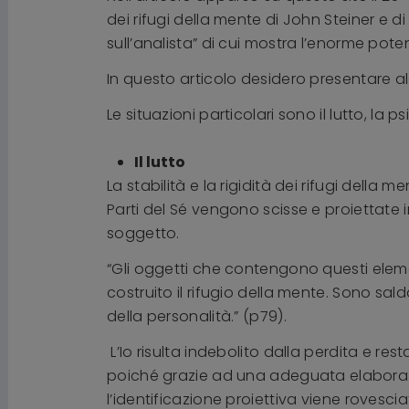
dei rifugi della mente di John Steiner e 
sull’analista” di cui mostra l’enorme pote
In questo articolo desidero presentare alc
Le situazioni particolari sono il lutto, la ps
Il lutto
La stabilità e la rigidità dei rifugi della
Parti del Sé vengono scisse e proiettate i
soggetto.
“Gli oggetti che contengono questi elemen
costruito il rifugio della mente. Sono s
della personalità.” (p79).
L’Io risulta indebolito dalla perdita e re
poiché grazie ad una adeguata elaborazion
l’identificazione proiettiva viene rovesc