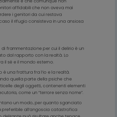
parzialmente e che comunque non
nitori affidabili che non aveva mai
dere i genitori da cui restava
aso il rifugio consisteva in una ansiosa
di frammentazione per cui il delirio è un
o dal rapporto con la realtà. Lo
a il sé e il mondo esterno.
 una frattura fra l’io e la realtà.
ando quella parte della psiche che
icelle degli oggetti, contenenti elementi
secutoria, come un “terrore senza nome”.
diventano un modo, per quanto sganciato
ma preferibile all’angoscia catastrofica
do delirante può risultare anche tenace