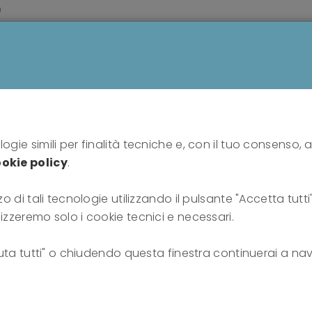
m
HOME
PROFESSIONISTI
PUBBLICO
SU DI N
I rifugi della mente - II
Home
news
John Steiner
ogie simili per finalità tecniche e, con il tuo consenso, a
okie policy
.
I rifugi della mente - II
zo di tali tecnologie utilizzando il pulsante "Accetta tutt
lizzeremo solo i cookie tecnici e necessari.
John Steiner
fiuta tutti" o chiudendo questa finestra continuerai a nav
18-01-2023
Alvise Orlandini