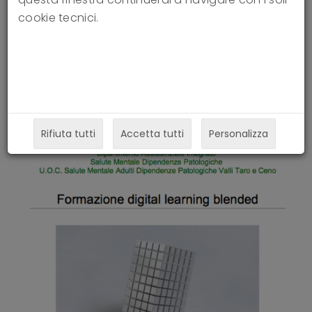
cookie tecnici.
specialistico TFP-Informed ad un
setting generalista
01-10-2020
Rifiuta tutti
Accetta tutti
Personalizza