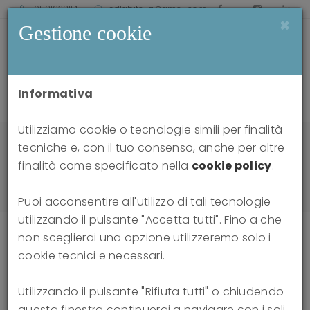
0521238114
pdlabitalia@gmail.com
×
Gestione cookie
Informativa
Utilizziamo cookie o tecnologie simili per finalità
Home
news
tecniche e, con il tuo consenso, anche per altre
Formazione digital learning blended per
finalità come specificato nella
cookie policy
.
l'applicazione di un modello specialistico TFP-
Informed ad un setting generalista
Puoi acconsentire all'utilizzo di tali tecnologie
utilizzando il pulsante "Accetta tutti". Fino a che
non sceglierai una opzione utilizzeremo solo i
cookie tecnici e necessari.
Formazione digital learning blended
Utilizzando il pulsante "Rifiuta tutti" o chiudendo
per l'applicazione di un modello
questa finestra continuerai a navigare con i soli