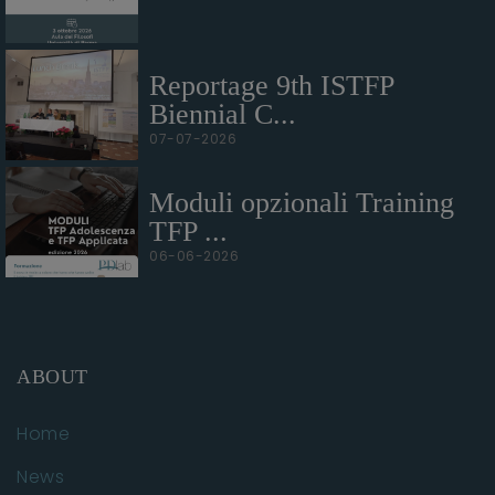
Reportage 9th ISTFP
Biennial C...
07-07-2026
Moduli opzionali Training
TFP ...
06-06-2026
ABOUT
Home
News