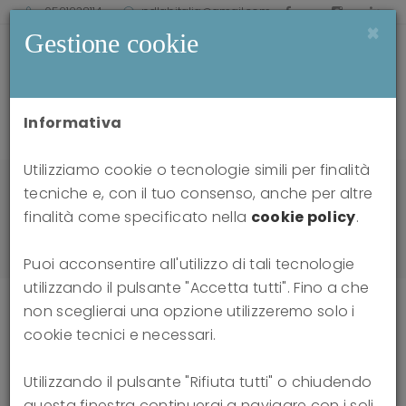
0521238114
pdlabitalia@gmail.com
×
Gestione cookie
Informativa
Utilizziamo cookie o tecnologie simili per finalità
Home
news
tecniche e, con il tuo consenso, anche per altre
DSM-5 Level of Personality Functioning:
finalità come specificato nella
cookie policy
.
Refocusing Personality Disorder on What It Means
to Be Human
Puoi acconsentire all'utilizzo di tali tecnologie
utilizzando il pulsante "Accetta tutti". Fino a che
non sceglierai una opzione utilizzeremo solo i
cookie tecnici e necessari.
DSM-5 Level of Personality
Utilizzando il pulsante "Rifiuta tutti" o chiudendo
Functioning: Refocusing
questa finestra continuerai a navigare con i soli