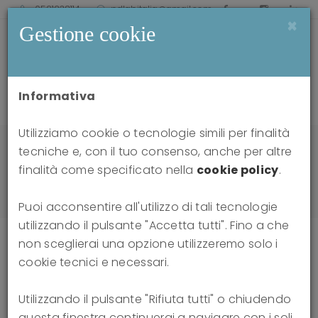
0521238114
pdlabitalia@gmail.com
×
Gestione cookie
Informativa
Utilizziamo cookie o tecnologie simili per finalità
Home
news
tecniche e, con il tuo consenso, anche per altre
Differential neural response to psychoanalytic
finalità come specificato nella
cookie policy
.
intervention techniques during structural
interviewing: A single-case analysis using EEG
Puoi acconsentire all'utilizzo di tali tecnologie
utilizzando il pulsante "Accetta tutti". Fino a che
non sceglierai una opzione utilizzeremo solo i
cookie tecnici e necessari.
Differential neural response to
Utilizzando il pulsante "Rifiuta tutti" o chiudendo
psychoanalytic intervention
questa finestra continuerai a navigare con i soli