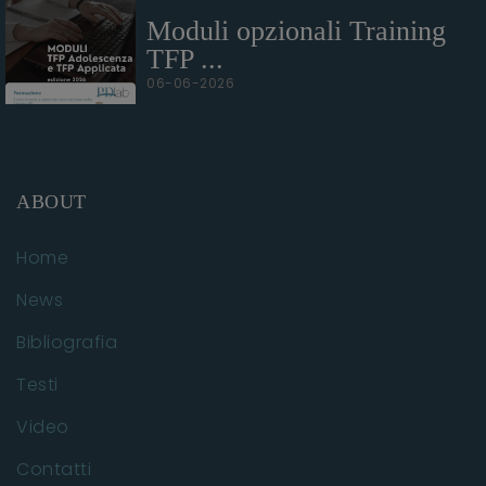
Moduli opzionali Training
TFP ...
06-06-2026
ABOUT
Home
News
Bibliografia
Testi
Video
Contatti