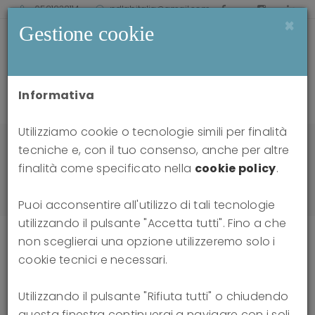
0521238114
pdlabitalia@gmail.com
×
Gestione cookie
Informativa
Utilizziamo cookie o tecnologie simili per finalità
Home
news
tecniche e, con il tuo consenso, anche per altre
Assessment of Personality Functioning in
finalità come specificato nella
cookie policy
.
Adolescence: Development of the Adolescent
Personality Structure Questionnaire (APS-Q)
Puoi acconsentire all'utilizzo di tali tecnologie
utilizzando il pulsante "Accetta tutti". Fino a che
non sceglierai una opzione utilizzeremo solo i
cookie tecnici e necessari.
Assessment of Personality
Utilizzando il pulsante "Rifiuta tutti" o chiudendo
Functioning in Adolescence:
questa finestra continuerai a navigare con i soli