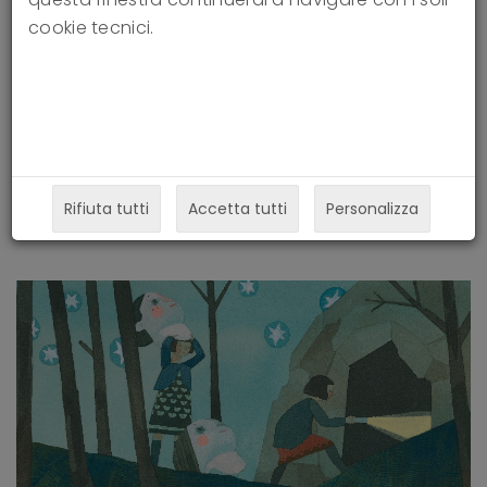
cookie tecnici.
Development of the Adolescent
Personality Structure Questionnaire
(APS-Q)
20-02-2021
Ilaria Benzi
Rifiuta tutti
Accetta tutti
Personalizza