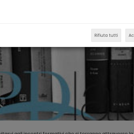
Rifiuta tutti
Ac
nvitarvi agli incontri formativi che si terranno attraverso 