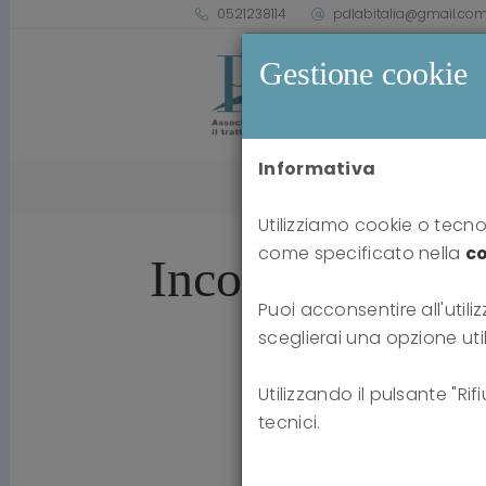
0521238114
pdlabitalia@gmail.co
Gestione cookie
Informativa
Home
news
Inc
Utilizziamo cookie o tecnol
come specificato nella
co
Incontri formativ
Puoi acconsentire all'utiliz
sceglierai una opzione uti
Utilizzando il pulsante "Ri
tecnici.