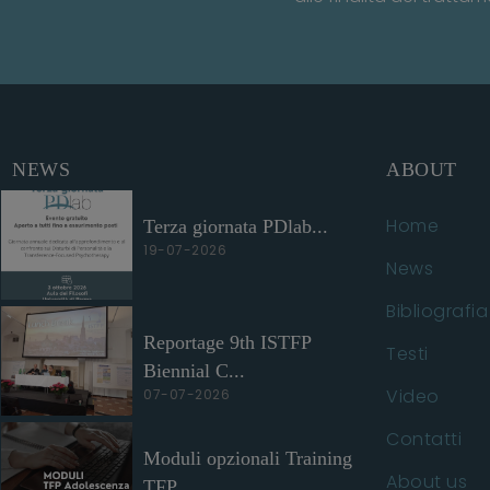
NEWS
ABOUT
Home
Terza giornata PDlab...
19-07-2026
News
Bibliografia
Reportage 9th ISTFP
Testi
Biennial C...
Video
07-07-2026
Contatti
Moduli opzionali Training
About us
TFP ...