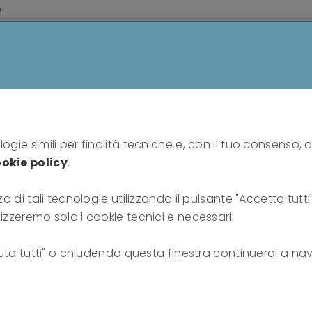
m
HOME
PROFESSIONISTI
PUBBLICO
SU DI N
ontri formativi presso "Il porto" onlus tenuti dal dott. S
ogie simili per finalità tecniche e, con il tuo consenso, a
okie policy
.
i presso "Il porto" onlu
zo di tali tecnologie utilizzando il pulsante "Accetta tutt
Sergio Dazzi - PDlab
lizzeremo solo i cookie tecnici e necessari.
fiuta tutti" o chiudendo questa finestra continuerai a nav
28-05-2020