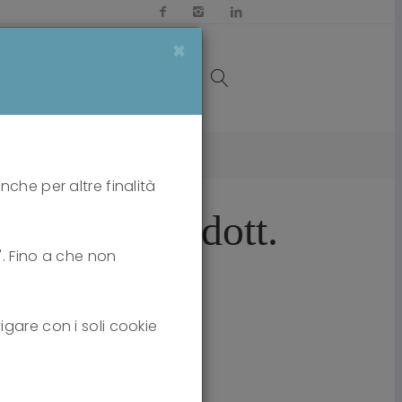
×
OI
MEDIA
CONTATTI
ergio Dazzi - PDlab
nche per altre finalità
s tenuti dal dott.
i". Fino a che non
igare con i soli cookie