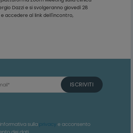
Sergio Dazzi e si svolgeranno giovedì 28
i e accedere al link dell'incontro,
ISCRIVITI
informativa sulla
privacy
e acconsento
ento dei dati.